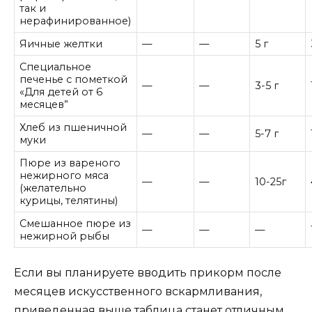
так и
нерафинированное)
Яичные желтки
—
—
5 г
Специальное
печенье с пометкой
—
—
3-5 г
«Для детей от 6
месяцев”
Хлеб из пшеничной
—
—
5-7 г
муки
Пюре из вареного
нежирного мяса
—
—
10-25г
(желательно
курицы, телятины)
Смешанное пюре из
—
—
—
нежирной рыбы
Если вы планируете вводить прикорм после
месяцев искусственного вскармливания,
приведенная выше таблица станет отличным