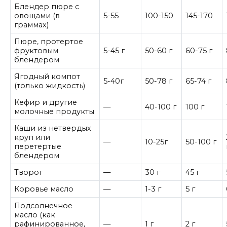
Блендер пюре с
овощами (в
5-55
100-150
145-170
граммах)
Пюре, протертое
фруктовым
5-45 г
50-60 г
60-75 г
блендером
Ягодный компот
5-40г
50-78 г
65-74 г
(только жидкость)
Кефир и другие
—
40-100 г
100 г
молочные продукты
Каши из нетвердых
круп или
—
10-25г
50-100 г
перетертые
блендером
Творог
—
30 г
45 г
Коровье масло
—
1-3 г
5 г
Подсолнечное
масло (как
рафинированное,
—
1 г
2 г