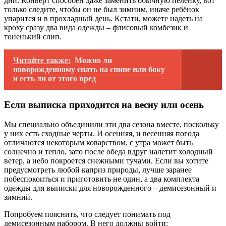
дни. Конверт способен даже заменить обычную пелёнку, вот
только следите, чтобы он не был зимним, иначе ребёнок
упарится и в прохладный день. Кстати, можете надеть на
кроху сразу два вида одежды – флисовый комбезик и
тоненький слип.
Читайте также:
Можно ли
новорожденному спать на спине или боку
и есть ли от этого вред
Если выписка приходится на весну или осень
Мы специально объединили эти два сезона вместе, поскольку
у них есть сходные черты. И осенняя, и весенняя погода
отличаются некоторым коварством, с утра может быть
солнечно и тепло, зато после обеда вдруг налетит холодный
ветер, а небо покроется снежными тучами. Если вы хотите
предусмотреть любой каприз природы, лучше заранее
побеспокоиться и приготовить не один, а два комплекта
одежды для выписки для новорожденного – демисезонный и
зимний.
Попробуем пояснить, что следует понимать под
демисезонным набором. В него должны войти: