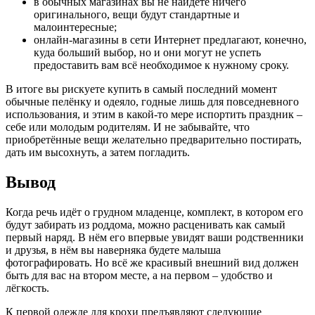
в обычных магазинах вы не найдёте ничего
оригинального, вещи будут стандартные и
малоинтересные;
онлайн-магазины в сети Интернет предлагают, конечно,
куда больший выбор, но и они могут не успеть
предоставить вам всё необходимое к нужному сроку.
В итоге вы рискуете купить в самый последний момент
обычные пелёнку и одеяло, годные лишь для повседневного
использования, и этим в какой-то мере испортить праздник –
себе или молодым родителям. И не забывайте, что
приобретённые вещи желательно предварительно постирать,
дать им высохнуть, а затем погладить.
Вывод
Когда речь идёт о грудном младенце, комплект, в котором его
будут забирать из роддома, можно расценивать как самый
первый наряд. В нём его впервые увидят ваши родственники
и друзья, в нём вы наверняка будете малыша
фотографировать. Но всё же красивый внешний вид должен
быть для вас на втором месте, а на первом – удобство и
лёгкость.
К первой одежде для крохи предъявляют следующие