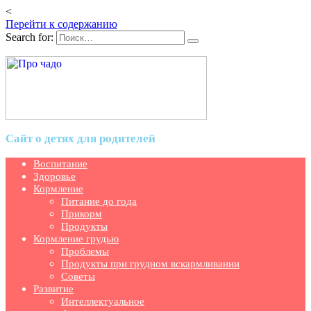
<
Перейти к содержанию
Search for:
Сайт о детях для родителей
Воспитание
Здоровье
Кормление
Питание до года
Прикорм
Продукты
Кормление грудью
Проблемы
Продукты при грудном вскармливании
Советы
Развитие
Интеллектуальное