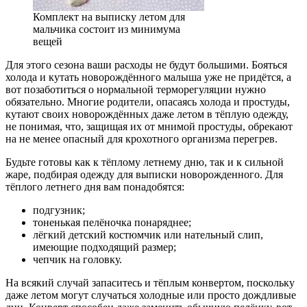
Комплект на выписку летом для
мальчика состоит из минимума
вещей
Для этого сезона ваши расходы не будут большими. Бояться
холода и кутать новорождённого малыша уже не придётся, а
вот позаботиться о нормальной терморегуляции нужно
обязательно. Многие родители, опасаясь холода и простуды,
кутают своих новорождённых даже летом в тёплую одежду,
не понимая, что, защищая их от мнимой простуды, обрекают
на не менее опасный для крохотного организма перегрев.
Будьте готовы как к тёплому летнему дню, так и к сильной
жаре, подбирая одежду для выписки новорожденного. Для
тёплого летнего дня вам понадобятся:
подгузник;
тоненькая пелёночка понаряднее;
лёгкий детский костюмчик или нательный слип,
имеющие подходящий размер;
чепчик на головку.
На всякий случай запаситесь и тёплым конвертом, поскольку
даже летом могут случаться холодные или просто дождливые