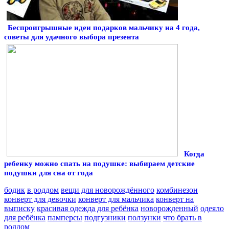
Беспроигрышные идеи подарков мальчику на 4 года,
советы для удачного выбора презента
Когда
ребенку можно спать на подушке: выбираем детские
подушки для сна от года
бодик
в роддом
вещи для новорождённого
комбинезон
конверт для девочки
конверт для мальчика
конверт на
выписку
красивая одежда для ребёнка
новорожденный
одеяло
для ребёнка
памперсы
подгузники
ползунки
что брать в
роддом