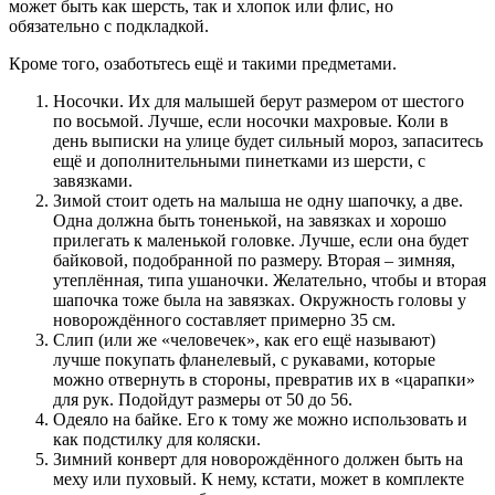
может быть как шерсть, так и хлопок или флис, но
обязательно с подкладкой.
Кроме того, озаботьтесь ещё и такими предметами.
Носочки
. Их для малышей берут размером от шестого
по восьмой. Лучше, если носочки махровые. Коли в
день выписки на улице будет сильный мороз, запаситесь
ещё и дополнительными пинетками из шерсти, с
завязками.
Зимой стоит одеть на малыша не одну
шапочку
, а две.
Одна должна быть тоненькой, на завязках и хорошо
прилегать к маленькой головке. Лучше, если она будет
байковой, подобранной по размеру. Вторая – зимняя,
утеплённая, типа ушаночки. Желательно, чтобы и вторая
шапочка тоже была на завязках. Окружность головы у
новорождённого составляет примерно 35 см.
Слип
(или же «человечек», как его ещё называют)
лучше покупать фланелевый, с рукавами, которые
можно отвернуть в стороны, превратив их в «царапки»
для рук. Подойдут размеры от 50 до 56.
Одеяло на байке
. Его к тому же можно использовать и
как подстилку для коляски.
Зимний конверт
для новорождённого должен быть на
меху или пуховый. К нему, кстати, может в комплекте