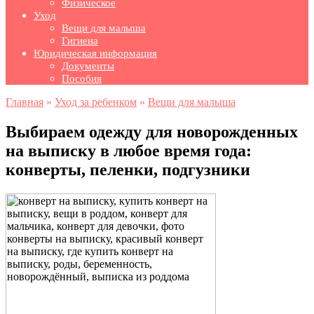
Физическое
Уход
Вещи для малыша
Гигиена
Юридическая информация
Документы
Пособия
Главная
»
Уход за ребенком
»
Вещи для малыша
Выбираем одежду для новорожденных
на выписку в любое время года:
конверты, пеленки, подгузники