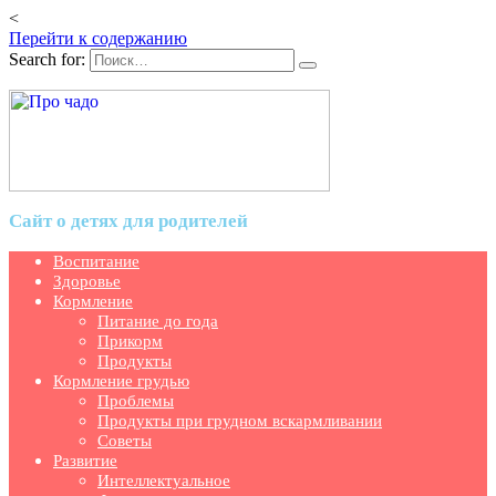
<
Перейти к содержанию
Search for:
Сайт о детях для родителей
Воспитание
Здоровье
Кормление
Питание до года
Прикорм
Продукты
Кормление грудью
Проблемы
Продукты при грудном вскармливании
Советы
Развитие
Интеллектуальное