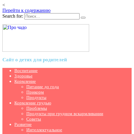
<
Перейти к содержанию
Search for:
Сайт о детях для родителей
Воспитание
Здоровье
Кормление
Питание до года
Прикорм
Продукты
Кормление грудью
Проблемы
Продукты при грудном вскармливании
Советы
Развитие
Интеллектуальное