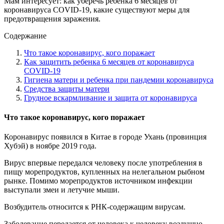
Мам интересует: как уберечь ребенка 6 месяцев от
коронавируса COVID-19, какие существуют меры для
предотвращения заражения.
Содержание
Что такое коронавирус, кого поражает
Как защитить ребенка 6 месяцев от коронавируса
COVID-19
Гигиена матери и ребенка при пандемии коронавируса
Средства защиты матери
Грудное вскармливание и защита от коронавируса
Что такое коронавирус, кого поражает
Коронавирус появился в Китае в городе Ухань (провинция
Хубэй) в ноябре 2019 года.
Вирус впервые передался человеку после употребления в
пищу морепродуктов, купленных на нелегальном рыбном
рынке. Помимо морепродуктов источником инфекции
выступали змеи и летучие мыши.
Возбудитель относится к РНК-содержащим вирусам.
Заболевание передается от человека к человеку воздушно-