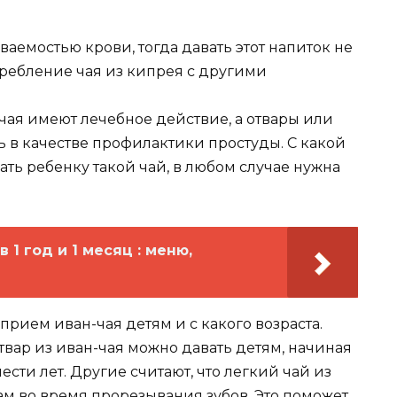
аемостью крови, тогда давать этот напиток не
требление чая из кипрея с другими
чая имеют лечебное действие, а отвары или
в качестве профилактики простуды. С какой
ть ребенку такой чай, в любом случае нужна
 1 год и 1 месяц : меню,
прием иван-чая детям и с какого возраста.
твар из иван-чая можно давать детям, начиная
шести лет. Другие считают, что легкий чай из
м во время прорезывания зубов. Это поможет