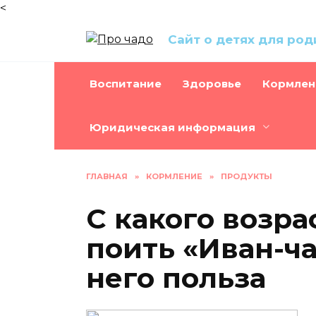
<
Перейти
Сайт о детях для ро
к
содержанию
Воспитание
Здоровье
Кормлен
Юридическая информация
ГЛАВНАЯ
»
КОРМЛЕНИЕ
»
ПРОДУКТЫ
С какого возра
поить «Иван-ча
него польза