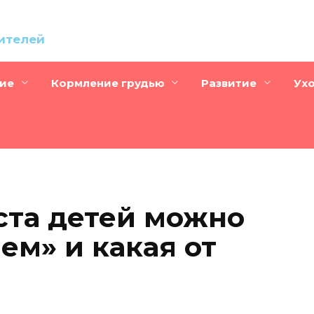
дителей
ие
Кормление грудью
Развитие
Ух
ста детей можно
ем» и какая от