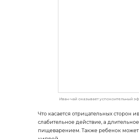
Иван-чай оказывает успокоительный эф
Что касается отрицательных сторон ив
слабительное действие, а длительно
пищеварением. Также ребенок может 
кипрей.