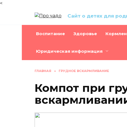
<
Перейти
Сайт о детях для ро
к
содержанию
Воспитание
Здоровье
Кормлен
Юридическая информация
ГЛАВНАЯ
»
ГРУДНОЕ ВСКАРМЛИВАНИЕ
Компот при гр
вскармливании