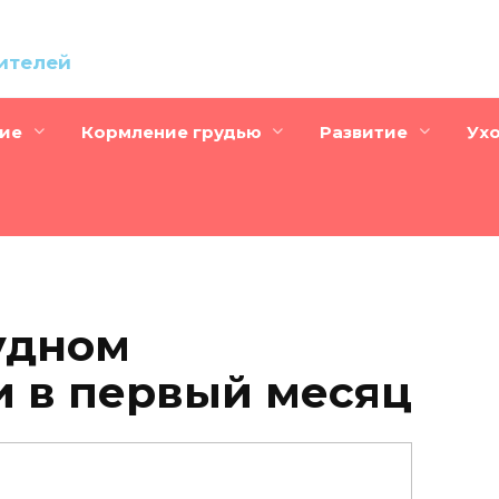
дителей
ие
Кормление грудью
Развитие
Ух
удном
 в первый месяц