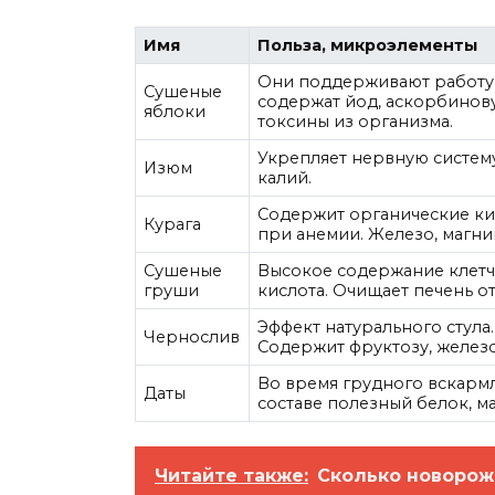
Имя
Польза, микроэлементы
Они поддерживают работу 
Сушеные
содержат йод, аскорбинову
яблоки
токсины из организма.
Укрепляет нервную систему
Изюм
калий.
Содержит органические ки
Курага
при анемии. Железо, магний
Сушеные
Высокое содержание клетча
груши
кислота. Очищает печень о
Эффект натурального стула
Чернослив
Содержит фруктозу, железо,
Во время грудного вскарм
Даты
составе полезный белок, ма
Читайте также:
Сколько новорож