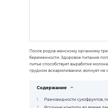
После родов женскому организму тре
беременности. Здоровое питание попо
питье способствует выработке молока
грудном вскармливании, волнует не 
Содержание
Разновидности сухофруктов, п
Ягодные компоты во время ла