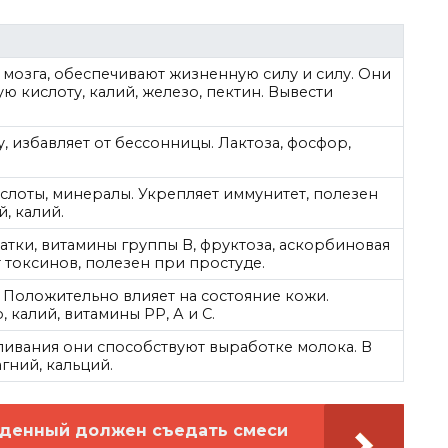
мозга, обеспечивают жизненную силу и силу. Они
ю кислоту, калий, железо, пектин. Вывести
, избавляет от бессонницы. Лактоза, фосфор,
слоты, минералы. Укрепляет иммунитет, полезен
, калий.
тки, витамины группы В, фруктоза, аскорбиновая
т токсинов, полезен при простуде.
. Положительно влияет на состояние кожи.
 калий, витамины РР, А и С.
ливания они способствуют выработке молока. В
гний, кальций.
денный должен съедать смеси